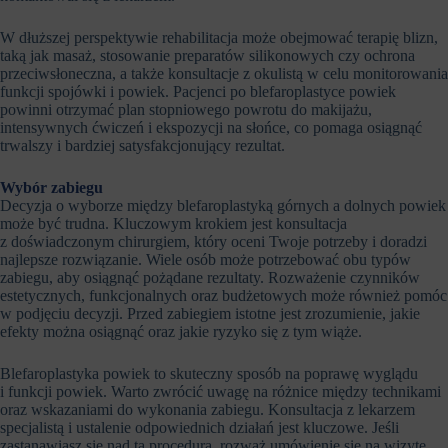
W dłuższej perspektywie rehabilitacja może obejmować terapię blizn,
taką jak masaż, stosowanie preparatów silikonowych czy ochrona
przeciwsłoneczna, a także konsultacje z okulistą w celu monitorowania
funkcji spojówki i powiek. Pacjenci po blefaroplastyce powiek
powinni otrzymać plan stopniowego powrotu do makijażu,
intensywnych ćwiczeń i ekspozycji na słońce, co pomaga osiągnąć
trwalszy i bardziej satysfakcjonujący rezultat.
Wybór zabiegu
Decyzja o wyborze między blefaroplastyką górnych a dolnych powiek
może być trudna. Kluczowym krokiem jest konsultacja
z doświadczonym chirurgiem, który oceni Twoje potrzeby i doradzi
najlepsze rozwiązanie. Wiele osób może potrzebować obu typów
zabiegu, aby osiągnąć pożądane rezultaty. Rozważenie czynników
estetycznych, funkcjonalnych oraz budżetowych może również pomóc
w podjęciu decyzji. Przed zabiegiem istotne jest zrozumienie, jakie
efekty można osiągnąć oraz jakie ryzyko się z tym wiąże.
Blefaroplastyka powiek to skuteczny sposób na poprawę wyglądu
i funkcji powiek. Warto zwrócić uwagę na różnice między technikami
oraz wskazaniami do wykonania zabiegu. Konsultacja z lekarzem
specjalistą i ustalenie odpowiednich działań jest kluczowe. Jeśli
zastanawiasz się nad tą procedurą, rozważ umówienie się na wizytę,