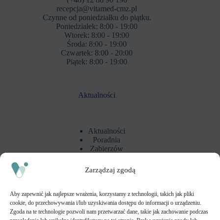
recepcja@vitamed-cmz.pl
Czynne od poniedziałku do piątku.
Poniedziałek: 8:00 - 19:00
Wtorek: 8:00 - 19:00
Środa: 8:00 - 19:00
Czwartek: 8:00 - 20:00
Piątek: 8:00 - 19:00
Aktualności
Aktualności
Poradnia
Zabierzów
Zarządzaj zgodą
Polityka prywatności i zastrzeżenia
Aby zapewnić jak najlepsze wrażenia, korzystamy z technologii, takich jak pliki
cookie, do przechowywania i/lub uzyskiwania dostępu do informacji o urządzeniu.
Adres
Zgoda na te technologie pozwoli nam przetwarzać dane, takie jak zachowanie podczas