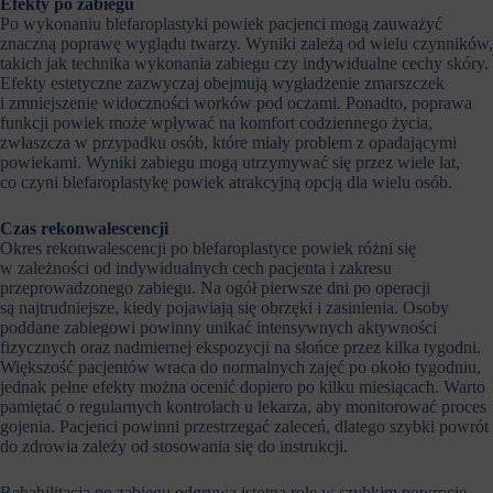
Efekty po zabiegu
Po wykonaniu blefaroplastyki powiek pacjenci mogą zauważyć
znaczną poprawę wyglądu twarzy. Wyniki zależą od wielu czynników,
takich jak technika wykonania zabiegu czy indywidualne cechy skóry.
Efekty estetyczne zazwyczaj obejmują wygładzenie zmarszczek
i zmniejszenie widoczności worków pod oczami. Ponadto, poprawa
funkcji powiek może wpływać na komfort codziennego życia,
zwłaszcza w przypadku osób, które miały problem z opadającymi
powiekami. Wyniki zabiegu mogą utrzymywać się przez wiele lat,
co czyni blefaroplastykę powiek atrakcyjną opcją dla wielu osób.
Czas rekonwalescencji
Okres rekonwalescencji po blefaroplastyce powiek różni się
w zależności od indywidualnych cech pacjenta i zakresu
przeprowadzonego zabiegu. Na ogół pierwsze dni po operacji
są najtrudniejsze, kiedy pojawiają się obrzęki i zasinienia. Osoby
poddane zabiegowi powinny unikać intensywnych aktywności
fizycznych oraz nadmiernej ekspozycji na słońce przez kilka tygodni.
Większość pacjentów wraca do normalnych zajęć po około tygodniu,
jednak pełne efekty można ocenić dopiero po kilku miesiącach. Warto
pamiętać o regularnych kontrolach u lekarza, aby monitorować proces
gojenia. Pacjenci powinni przestrzegać zaleceń, dlatego szybki powrót
do zdrowia zależy od stosowania się do instrukcji.
Rehabilitacja po zabiegu odgrywa istotną rolę w szybkim powrocie