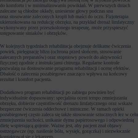
do komfortu i w minimalizowaniu powikłań. W pierwszych dniach
zalecane są chłodne okłady, uniesienie głowy podczas snu
oraz stosowanie zaleconych kropli lub maści do oczu. Fizjoterapia
ukierunkowana na redukcję obrzęku, na przykład drenaż limfatyczny
wykonywany przez przeszkolonego terapeutę, może przyspieszyć
ustępowanie siniaków i obrzęków.
W kolejnych tygodniach rehabilitacja obejmuje delikatne ćwiczenia
powiek, pielęgnację blizn (ochrona przed słońcem, stosowanie
zalecanych preparatów) oraz stopniowy powrót do aktywności
fizycznej zgodnie z instrukcjami chirurga. Regularne kontrole
pozwalają na dostosowanie programu rehabilitacji i ocenę efektów.
Dbałość o zalecenia pozabiegowe znacząco wpływa na końcowy
rezultat i komfort pacjenta.
Dodatkowo program rehabilitacji po zabiegu powinien być
indywidualnie dopasowany: specjalista oceni tempo zmniejszania
obrzęku, dobierze częstotliwość drenażu limfatycznego oraz wskaże
bezpieczne ćwiczenia oddechowe i mimiczne. W ramach opieki
pozabiegowej często zaleca się także stosowanie sztucznych łez w celu
zmniejszenia suchości, unikanie dymu papierosowego i odpowiednią
dietę wspierającą gojenie. Ważne jest, aby pacjent znał objawy
ostrzegawcze (np. nasilenie bólu, wysięk, gorączka) i niezwłocznie
kontaktował się z lekarzem.