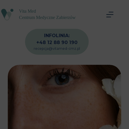
Przejdź
do
Vita Med
treści
Centrum Medyczne Zabierzów
INFOLINIA:
+48 12 88 90 190
recepcja@vitamed-cmz.pl