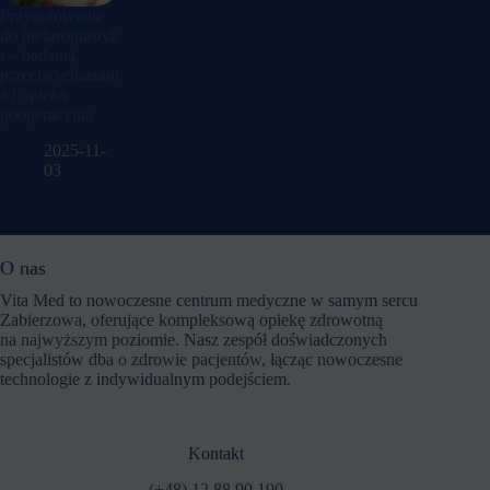
Przygotowanie
do blefaroplastyk
i – badania,
przeciwwskazani
a i opieka
pooperacyjna
2025-11-
03
O nas
Vita Med to nowoczesne centrum medyczne w samym sercu
Zabierzowa, oferujące kompleksową opiekę zdrowotną
na najwyższym poziomie. Nasz zespół doświadczonych
specjalistów dba o zdrowie pacjentów, łącząc nowoczesne
technologie z indywidualnym podejściem.
Kontakt
(+48) 12 88 90 190