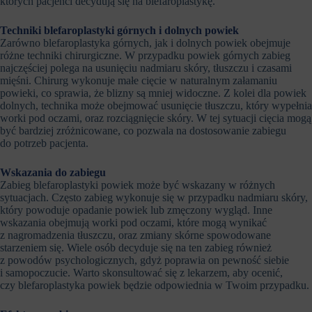
których pacjenci decydują się na blefaroplastykę.
Techniki blefaroplastyki górnych i dolnych powiek
Zarówno blefaroplastyka górnych, jak i dolnych powiek obejmuje
różne techniki chirurgiczne. W przypadku powiek górnych zabieg
najczęściej polega na usunięciu nadmiaru skóry, tłuszczu i czasami
mięśni. Chirurg wykonuje małe cięcie w naturalnym załamaniu
powieki, co sprawia, że blizny są mniej widoczne. Z kolei dla powiek
dolnych, technika może obejmować usunięcie tłuszczu, który wypełnia
worki pod oczami, oraz rozciągnięcie skóry. W tej sytuacji cięcia mogą
być bardziej zróżnicowane, co pozwala na dostosowanie zabiegu
do potrzeb pacjenta.
Wskazania do zabiegu
Zabieg blefaroplastyki powiek może być wskazany w różnych
sytuacjach. Często zabieg wykonuje się w przypadku nadmiaru skóry,
który powoduje opadanie powiek lub zmęczony wygląd. Inne
wskazania obejmują worki pod oczami, które mogą wynikać
z nagromadzenia tłuszczu, oraz zmiany skórne spowodowane
starzeniem się. Wiele osób decyduje się na ten zabieg również
z powodów psychologicznych, gdyż poprawia on pewność siebie
i samopoczucie. Warto skonsultować się z lekarzem, aby ocenić,
czy blefaroplastyka powiek będzie odpowiednia w Twoim przypadku.