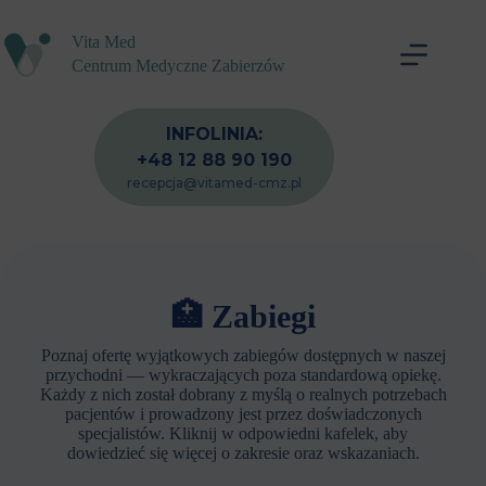
Przejdź
do
Vita Med
treści
Centrum Medyczne Zabierzów
INFOLINIA:
+48 12 88 90 190
recepcja@vitamed-cmz.pl
🏥 Zabiegi
Poznaj ofertę wyjątkowych zabiegów dostępnych w naszej
przychodni — wykraczających poza standardową opiekę.
Każdy z nich został dobrany z myślą o realnych potrzebach
pacjentów i prowadzony jest przez doświadczonych
specjalistów. Kliknij w odpowiedni kafelek, aby
dowiedzieć się więcej o zakresie oraz wskazaniach.