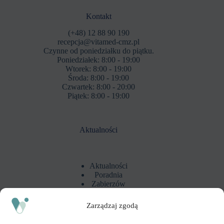
Kontakt
(+48) 12 88 90 190
recepcja@vitamed-cmz.pl
Czynne od poniedziałku do piątku.
Poniedziałek: 8:00 - 19:00
Wtorek: 8:00 - 19:00
Środa: 8:00 - 19:00
Czwartek: 8:00 - 20:00
Piątek: 8:00 - 19:00
Aktualności
Aktualności
Poradnia
Zabierzów
Zarządzaj zgodą
Polityka prywatności i zastrzeżenia