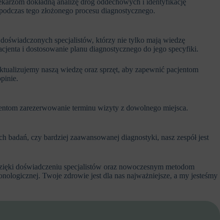
lekarzom dokładną analizę dróg oddechowych i identyfikację
podczas tego złożonego procesu diagnostycznego.
doświadczonych specjalistów, którzy nie tylko mają wiedzę
cjenta i dostosowanie planu diagnostycznego do jego specyfiki.
tualizujemy naszą wiedzę oraz sprzęt, aby zapewnić pacjentom
pinie.
jentom zarezerwowanie terminu wizyty z dowolnego miejsca.
h badań, czy bardziej zaawansowanej diagnostyki, nasz zespół jest
Dzięki doświadczeniu specjalistów oraz nowoczesnym metodom
nologicznej. Twoje zdrowie jest dla nas najważniejsze, a my jesteśmy