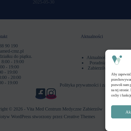
2025-05-30
takt
Aktualności
88 90 190
tamed-cmz.pl
ziałku do piątku.
Aktualności
 8:00 - 19:00
Poradnia
00 - 19:00
Zabierzów
00 - 19:00
Aby zapewnić j
:00 - 20:00
przechowywani
00 - 19:00
Polityka prywatności i zastrzeżenia
pozwoli nam p
na tej stroni
cechy i funkcj
ight © 2026 - Vita Med Centrum Medyczne Zabierzów
Ak
otyw WordPress stworzony przez
Creative Themes