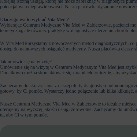
Kolejną istotną usługą, której nie może zabraknąć w diagnostyce pul
potencjalnych nieprawidłowości. Nasza placówka dysponuje nowoczes
Dlaczego warto wybrać Vita Med ?
Wybierając Centrum Medyczne Vita Med w Zabierzowie, pacjenci mogą 
teoretyczną, ale również praktykę w diagnostyce i leczeniu chorób pł
W Vita Med korzystamy z nowoczesnych metod diagnostycznych, co poz
dostęp do najnowszych osiągnięć medycyny. Nasza placówka cieszy się
Jak umówić się na wizytę?
Umówienie się na wizytę w Centrum Medycznym Vita Med jest szybkie
Dodatkowo można skontaktować się z nami telefonicznie, aby uzyskać 
Zachęcamy do skorzystania z naszej oferty diagnostyki pulmonologicz
gotowy, by Ci pomóc. Wystarczy jedno połączenie lub kilka kliknięć, 
Nasze Centrum Medyczne Vita Med w Zabierzowie to idealne miejsce
oferujemy najwyższej jakości usługi zdrowotne. Zachęcamy do umówieni
tu, aby Ci w tym pomóc.