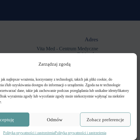
Adres
Vita Med - Centrum Medyczne
Zabierzów
ul. Kolejowa 30A
Zarządzaj zgodą
32-080 Zabierzów
REGON medyczny:
ak najlepsze wrażenia, korzystamy z technologii, takich jak pliki cookie, do
52666003100019
a i/lub uzyskiwania dostępu do informacji o urządzeniu. Zgoda na te technologie
rzetwarzać dane, takie jak zachowanie podczas przeglądania lub unikalne identyfikatory
e. Brak wyrażenia zgody lub wycofanie zgody może niekorzystnie wpłynąć na niektóre
e.
ceptuję
Odmów
Zobacz preferencje
Polityka prywatności i zastrzeżenia
Polityka prywatności i zastrzeżenia