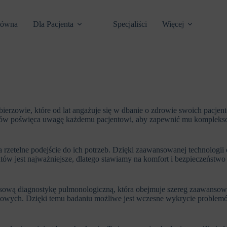
łówna
Dla Pacjenta
Specjaliści
Więcej
rzowie, które od lat angażuje się w dbanie o zdrowie swoich pacjen
tów poświęca uwagę każdemu pacjentowi, aby zapewnić mu kompleksow
 rzetelne podejście do ich potrzeb. Dzięki zaawansowanej technologi
tów jest najważniejsze, dlatego stawiamy na komfort i bezpieczeństwo
 diagnostykę pulmonologiczną, która obejmuje szereg zaawansowany
wych. Dzięki temu badaniu możliwe jest wczesne wykrycie problemów