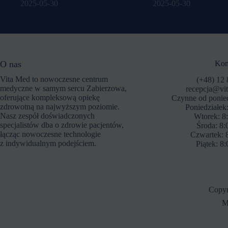
2025-05-30
2025-05-30
O nas
Kon
Vita Med to nowoczesne centrum
(+48) 12 
medyczne w samym sercu Zabierzowa,
recepcja@vi
oferujące kompleksową opiekę
Czynne od ponied
zdrowotną na najwyższym poziomie.
Poniedziałek:
Nasz zespół doświadczonych
Wtorek: 8:
specjalistów dba o zdrowie pacjentów,
Środa: 8:
łącząc nowoczesne technologie
Czwartek: 8
z indywidualnym podejściem.
Piątek: 8:
Copyr
M