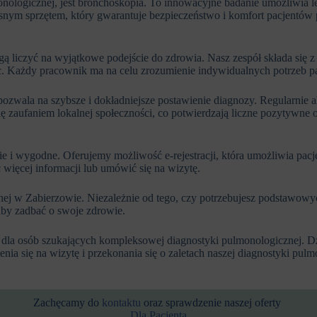
monologicznej, jest bronchoskopia. To innowacyjne badanie umożliwia 
nym sprzętem, który gwarantuje bezpieczeństwo i komfort pacjentów 
liczyć na wyjątkowe podejście do zdrowia. Nasz zespół składa się z 
uc. Każdy pracownik ma na celu zrozumienie indywidualnych potrzeb pa
wala na szybsze i dokładniejsze postawienie diagnozy. Regularnie ak
 zaufaniem lokalnej społeczności, co potwierdzają liczne pozytywne o
 i wygodne. Oferujemy możliwość e-rejestracji, która umożliwia pac
więcej informacji lub umówić się na wizytę.
nej w Zabierzowie. Niezależnie od tego, czy potrzebujesz podstawowyc
aby zadbać o swoje zdrowie.
 dla osób szukających kompleksowej diagnostyki pulmonologicznej. 
a się na wizytę i przekonania się o zaletach naszej diagnostyki pulmo
Zachęcamy do
kontaktu
oraz sprawdzenie naszej oferty
Dla Pacjenta