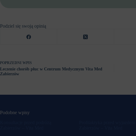
Podziel się swoją opinią
POPRZEDNI
WPIS
Leczenie chorób płuc w Centrum Medycznym Vita Med
Zabierzów
Podobne wpisy
Konsultacje przed podróżą
Profilaktyka przed wyjazdem
Zabierzów – Vita Med
Zabierzów – Vita Med