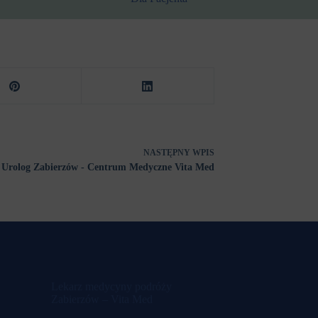
NASTĘPNY
WPIS
Urolog Zabierzów - Centrum Medyczne Vita Med
Lekarz medycyny podróży
Zabierzów – Vita Med