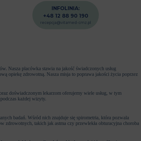
INFOLINIA:
+48 12 88 90 190
recepcja@vitamed-cmz.pl
tów. Nasza placówka stawia na jakość świadczonych usług
ą opiekę zdrowotną. Nasza misja to poprawa jakości życia poprzez
i oraz doświadczonym lekarzom oferujemy wiele usług, w tym
 podczas każdej wizyty.
ch badań. Wśród nich znajduje się spirometria, która pozwala
 zdrowotnych, takich jak astma czy przewlekła obturacyjna choroba