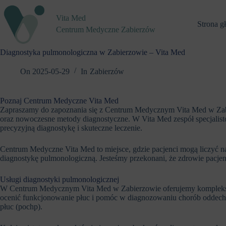
Przejdź
do
Vita Med
treści
Strona g
Centrum Medyczne Zabierzów
Diagnostyka pulmonologiczna w Zabierzowie – Vita Med
On
2025-05-29
In
Zabierzów
Poznaj Centrum Medyczne Vita Med
Zapraszamy do zapoznania się z Centrum Medycznym Vita Med w Zabie
oraz nowoczesne metody diagnostyczne. W Vita Med zespół specjalis
precyzyjną diagnostykę i skuteczne leczenie.
Centrum Medyczne Vita Med to miejsce, gdzie pacjenci mogą liczyć na
diagnostykę pulmonologiczną. Jesteśmy przekonani, że zdrowie pacjen
Usługi diagnostyki pulmonologicznej
W Centrum Medycznym Vita Med w Zabierzowie oferujemy kompleksową
ocenić funkcjonowanie płuc i pomóc w diagnozowaniu chorób oddecho
płuc (pochp).