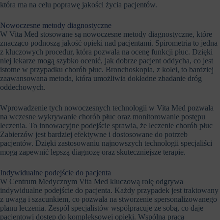
która ma na celu poprawę jakości życia pacjentów.
Nowoczesne metody diagnostyczne
W Vita Med stosowane są nowoczesne metody diagnostyczne, które
znacząco podnoszą jakość opieki nad pacjentami. Spirometria to jedna
z kluczowych procedur, która pozwala na ocenę funkcji płuc. Dzięki
niej lekarze mogą szybko ocenić, jak dobrze pacjent oddycha, co jest
istotne w przypadku chorób płuc. Bronchoskopia, z kolei, to bardziej
zaawansowana metoda, która umożliwia dokładne zbadanie dróg
oddechowych.
Wprowadzenie tych nowoczesnych technologii w Vita Med pozwala
na wczesne wykrywanie chorób płuc oraz monitorowanie postępu
leczenia. To innowacyjne podejście sprawia, że leczenie chorób płuc
Zabierzów jest bardziej efektywne i dostosowane do potrzeb
pacjentów. Dzięki zastosowaniu najnowszych technologii specjaliści
mogą zapewnić lepszą diagnozę oraz skuteczniejsze terapie.
Indywidualne podejście do pacjenta
W Centrum Medycznym Vita Med kluczową rolę odgrywa
indywidualne podejście do pacjenta. Każdy przypadek jest traktowany
z uwagą i szacunkiem, co pozwala na stworzenie spersonalizowanego
planu leczenia. Zespół specjalistów współpracuje ze sobą, co daje
pacjentowi dostęp do kompleksowej opieki. Wspólna praca