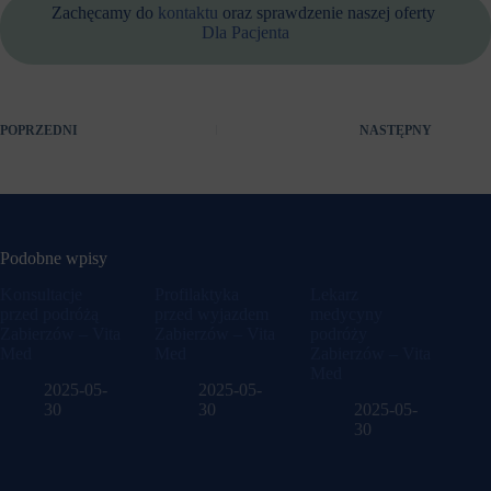
Zachęcamy do
kontaktu
oraz sprawdzenie naszej oferty
Dla Pacjenta
POPRZEDNI
NASTĘPNY
Podobne wpisy
Konsultacje
Profilaktyka
Lekarz
przed podróżą
przed wyjazdem
medycyny
Zabierzów – Vita
Zabierzów – Vita
podróży
Med
Med
Zabierzów – Vita
Med
2025-05-
2025-05-
30
30
2025-05-
30