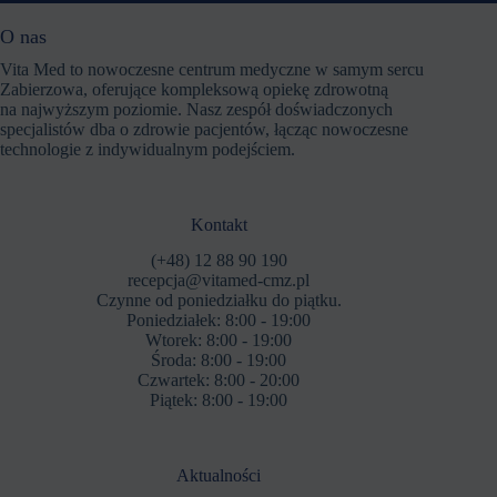
O nas
Vita Med to nowoczesne centrum medyczne w samym sercu
Zabierzowa, oferujące kompleksową opiekę zdrowotną
na najwyższym poziomie. Nasz zespół doświadczonych
specjalistów dba o zdrowie pacjentów, łącząc nowoczesne
technologie z indywidualnym podejściem.
Kontakt
(+48) 12 88 90 190
recepcja@vitamed-cmz.pl
Czynne od poniedziałku do piątku.
Poniedziałek: 8:00 - 19:00
Wtorek: 8:00 - 19:00
Środa: 8:00 - 19:00
Czwartek: 8:00 - 20:00
Piątek: 8:00 - 19:00
Aktualności