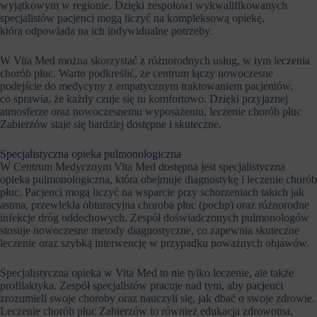
wyjątkowym w regionie. Dzięki zespołowi wykwalifikowanych
specjalistów pacjenci mogą liczyć na kompleksową opiekę,
która odpowiada na ich indywidualne potrzeby.
W Vita Med można skorzystać z różnorodnych usług, w tym leczenia
chorób płuc. Warto podkreślić, że centrum łączy nowoczesne
podejście do medycyny z empatycznym traktowaniem pacjentów,
co sprawia, że każdy czuje się tu komfortowo. Dzięki przyjaznej
atmosferze oraz nowoczesnemu wyposażeniu, leczenie chorób płuc
Zabierzów staje się bardziej dostępne i skuteczne.
Specjalistyczna opieka pulmonologiczna
W Centrum Medycznym Vita Med dostępna jest specjalistyczna
opieka pulmonologiczna, która obejmuje diagnostykę i leczenie chorób
płuc. Pacjenci mogą liczyć na wsparcie przy schorzeniach takich jak
astma, przewlekła obturacyjna choroba płuc (pochp) oraz różnorodne
infekcje dróg oddechowych. Zespół doświadczonych pulmonologów
stosuje nowoczesne metody diagnostyczne, co zapewnia skuteczne
leczenie oraz szybką interwencję w przypadku poważnych objawów.
Specjalistyczna opieka w Vita Med to nie tylko leczenie, ale także
profilaktyka. Zespół specjalistów pracuje nad tym, aby pacjenci
zrozumieli swoje choroby oraz nauczyli się, jak dbać o swoje zdrowie.
Leczenie chorób płuc Zabierzów to również edukacja zdrowotna,