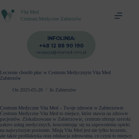
Przejdź
do
Vita Med
treści
Centrum Medyczne Zabierzów
INFOLINIA:
+48 12 88 90 190
recepcja@vitamed-cmz.pl
Leczenie chorób płuc w Centrum Medycznym Vita Med
Zabierzów
On
2025-05-28
In
Zabierzów
Centrum Medyczne Vita Med – Twoje zdrowie w Zabierzowie
Centrum Medyczne Vita Med to miejsce, które stawia na zdrowie
pacjentów. Zlokalizowane w Zabierzowie, centrum oferuje szeroki
zakres usług medycznych, koncentrując się na zapewnieniu opieki
na najwyższym poziomie. Misją Vita Med jest nie tylko leczenie,
ale także profilaktyka oraz edukacja zdrowotna, co czyni to miejsce