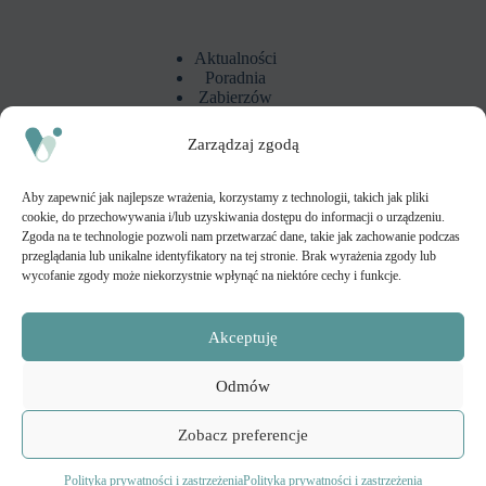
Aktualności
Poradnia
Zabierzów
Zarządzaj zgodą
Polityka prywatności i zastrzeżenia
Aby zapewnić jak najlepsze wrażenia, korzystamy z technologii, takich jak pliki
cookie, do przechowywania i/lub uzyskiwania dostępu do informacji o urządzeniu.
Adres
Zgoda na te technologie pozwoli nam przetwarzać dane, takie jak zachowanie podczas
przeglądania lub unikalne identyfikatory na tej stronie. Brak wyrażenia zgody lub
Vita Med - Centrum Medyczne Zabierzów
wycofanie zgody może niekorzystnie wpłynąć na niektóre cechy i funkcje.
ul. Kolejowa 30A
32-080 Zabierzów
Akceptuję
REGON medyczny:
52666003100019
Odmów
Zobacz preferencje
Copyright © 2026 - Vita Med Centrum Medyczne Zabierzów
Motyw WordPress stworzony przez
Creative Themes
Polityka prywatności i zastrzeżenia
Polityka prywatności i zastrzeżenia